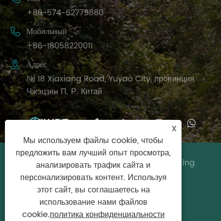
+86-574-62779880

Мобильный
+86-18058220011

Адрес
№ 18 Xiaxiang Road, Yuyao City, провинция
Чжэцзян П. Р. Китай
X
Мы используем файлы cookie, чтобы
предложить вам лучший опыт просмотра,
Copyright © 2024 Ningbo Biyisheng Sporting
анализировать трафик сайта и
Goods Co., Ltd. Все права защищены.
персонализировать контент. Используя
этот сайт, вы соглашаетесь на
Links
|
Sitemap
|
RSS
|
XML
|
политика
использование нами файлов
конфиденциальности
cookie.
политика конфиденциальности