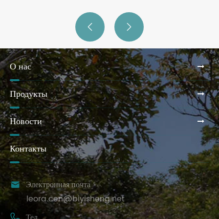


О нас
Продукты
Новости
Контакты

Электронная почта
leora.cen@biyisheng.net

Тел.