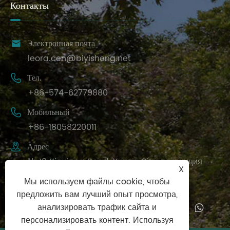
Контакты

Электронная почта
leora.cen@biyisheng.net

Тел.
+86-574-62779880

Мобильный
+86-18058220011

Адрес
№ 18 Xiaxiang Road, Yuyao City, провинция
X
Чжэцзян П. Р. Китай
Мы используем файлы cookie, чтобы
предложить вам лучший опыт просмотра,
анализировать трафик сайта и
персонализировать контент. Используя